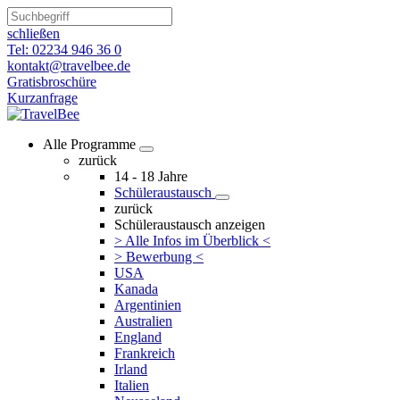
schließen
Tel: 02234 946 36 0
kontakt@travelbee.de
Gratisbroschüre
Kurzanfrage
Alle Programme
zurück
14 - 18 Jahre
Schüleraustausch
zurück
Schüleraustausch anzeigen
> Alle Infos im Überblick <
> Bewerbung <
USA
Kanada
Argentinien
Australien
England
Frankreich
Irland
Italien