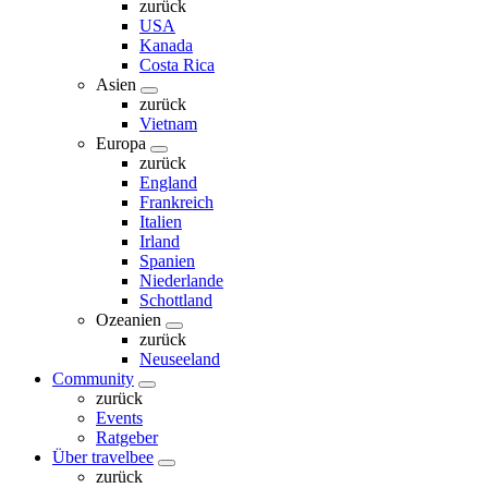
zurück
USA
Kanada
Costa Rica
Asien
zurück
Vietnam
Europa
zurück
England
Frankreich
Italien
Irland
Spanien
Niederlande
Schottland
Ozeanien
zurück
Neuseeland
Community
zurück
Events
Ratgeber
Über travelbee
zurück