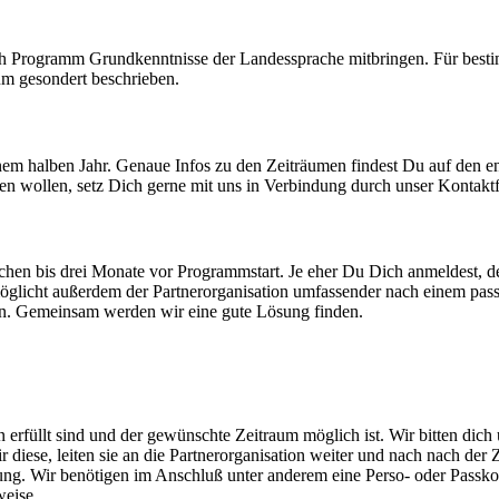
 nach Programm Grundkenntnisse der Landessprache mitbringen. Für besti
um gesondert beschrieben.
inem halben Jahr. Genaue Infos zu den Zeiträumen findest Du auf den e
ten wollen, setz Dich gerne mit uns in Verbindung durch unser Kontakt
chen bis drei Monate vor Programmstart. Je eher Du Dich anmeldest, d
licht außerdem der Partnerorganisation umfassender nach einem passe
an. Gemeinsam werden wir eine gute Lösung finden.
erfüllt sind und der gewünschte Zeitraum möglich ist. Wir bitten dic
r diese, leiten sie an die Partnerorganisation weiter und nach nach d
ng. Wir benötigen im Anschluß unter anderem eine Perso- oder Passko
weise.