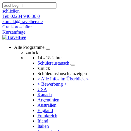
schließen
Tel: 02234 946 36 0
kontakt@travelbee.de
Gratisbroschüre
Kurzanfrage
Alle Programme
zurück
14 - 18 Jahre
Schüleraustausch
zurück
Schüleraustausch anzeigen
> Alle Infos im Überblick <
> Bewerbung <
USA
Kanada
Argentinien
Australien
England
Frankreich
Irland
Italien