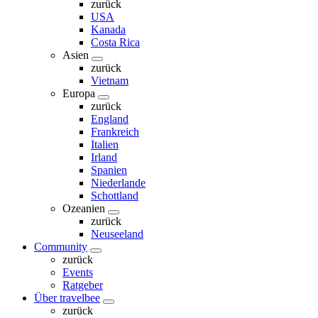
zurück
USA
Kanada
Costa Rica
Asien
zurück
Vietnam
Europa
zurück
England
Frankreich
Italien
Irland
Spanien
Niederlande
Schottland
Ozeanien
zurück
Neuseeland
Community
zurück
Events
Ratgeber
Über travelbee
zurück