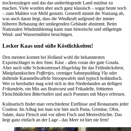
trockenzulegen und das das umherliegende Land nutzbar zu
machen. Viele wurden aber auch ganz klassisch – sogar heute noch
– zum Mahlen von Mehl genutzt. Generell nimmt die Nutzung ab,
was auch daran liegt, dass die Windkraft aufgrund der immer
höheren Bebauung der umliegenden Gebäude abnimmt. Beim
Nationalen Windmühlentag kann man historische und stillgelegte
Wind- und Wassermühlen besichtigen.
Lecker Kaas und süße Köstlichkeiten!
Den meisten kommt bei Holland wohl die bekanntesten
Exportschlager in den Sinn: Käse - allen voran der gute Gouda.
Aber auch süße Schokostreusel
Hagelslag
für das Frühstücksbrot,
Minipfannkuchen
Poffertjes
, cremiger Sahnepudding
Vla
oder
duftende Karamellwaffeln Stroopwafels sind typisch holländisch.
Wer es herzhafter mag wird sich in den Niederlanden an deftigen
Frikandeln
, ein Mix aus Bratwurst und Frikadelle, frittierten
Fleischbällchen
Bitterballen
und auch Pommes mit Mayo erfreuen.
Kulinarisch findet man verschiedene Einflüsse und Restaurants jeder
Cou­leur. Im Alltag isst man wie hier auch Pasta, Gemüse, Obst,
Salate, dazu Fleisch und vor allem Fisch und Meeresfrüchte. Das
liegt ganz einfach an der Lage - das Meer ist hier nie fern!