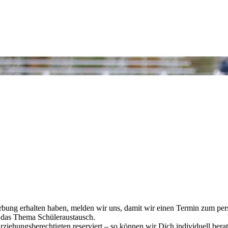
rbung erhalten haben, melden wir uns, damit wir einen Termin zum pe
m das Thema Schüleraustausch.
Erziehungsberechtigten reserviert – so können wir Dich individuell be