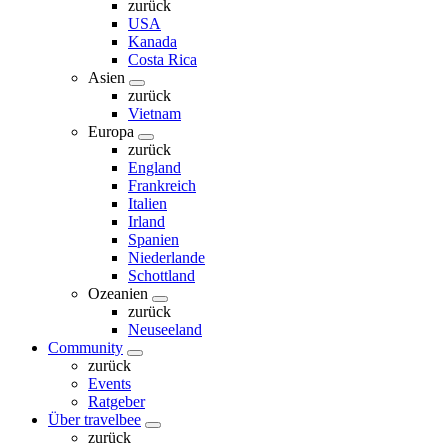
zurück
USA
Kanada
Costa Rica
Asien
zurück
Vietnam
Europa
zurück
England
Frankreich
Italien
Irland
Spanien
Niederlande
Schottland
Ozeanien
zurück
Neuseeland
Community
zurück
Events
Ratgeber
Über travelbee
zurück