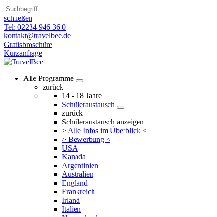
schließen
Tel: 02234 946 36 0
kontakt@travelbee.de
Gratisbroschüre
Kurzanfrage
Alle Programme
zurück
14 - 18 Jahre
Schüleraustausch
zurück
Schüleraustausch anzeigen
> Alle Infos im Überblick <
> Bewerbung <
USA
Kanada
Argentinien
Australien
England
Frankreich
Irland
Italien