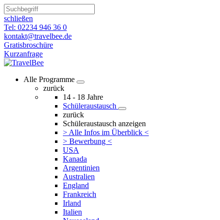
schließen
Tel: 02234 946 36 0
kontakt@travelbee.de
Gratisbroschüre
Kurzanfrage
Alle Programme
zurück
14 - 18 Jahre
Schüleraustausch
zurück
Schüleraustausch anzeigen
> Alle Infos im Überblick <
> Bewerbung <
USA
Kanada
Argentinien
Australien
England
Frankreich
Irland
Italien