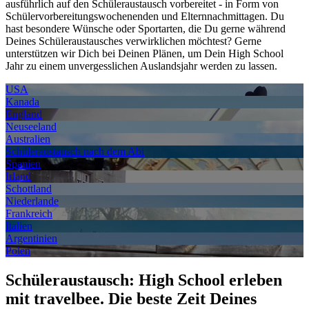
ausführlich auf den Schüleraustausch vorbereitet - in Form von
Schülervorbereitungswochenenden und Elternnachmittagen. Du
hast besondere Wünsche oder Sportarten, die Du gerne während
Deines Schüleraustausches verwirklichen möchtest? Gerne
unterstützen wir Dich bei Deinen Plänen, um Dein High School
Jahr zu einem unvergesslichen Auslandsjahr werden zu lassen.
USA
Kanada
England
Neuseeland
Australien
Schüleraustausch nach dem Abi
Spanien
Irland
Schottland
Niederlande
Frankreich
Italien
Argentinien
Polen
Schüleraustausch: High School erleben
mit travelbee. Die beste Zeit Deines