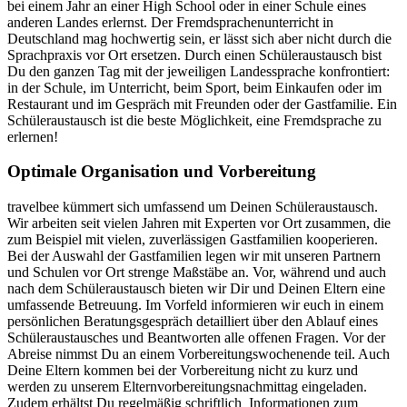
bei einem Jahr an einer High School oder in einer Schule eines
anderen Landes erlernst. Der Fremdsprachenunterricht in
Deutschland mag hochwertig sein, er lässt sich aber nicht durch die
Sprachpraxis vor Ort ersetzen. Durch einen Schüleraustausch bist
Du den ganzen Tag mit der jeweiligen Landessprache konfrontiert:
in der Schule, im Unterricht, beim Sport, beim Einkaufen oder im
Restaurant und im Gespräch mit Freunden oder der Gastfamilie. Ein
Schüleraustausch ist die beste Möglichkeit, eine Fremdsprache zu
erlernen!
Optimale Organisation und Vorbereitung
travelbee kümmert sich umfassend um Deinen Schüleraustausch.
Wir arbeiten seit vielen Jahren mit Experten vor Ort zusammen, die
zum Beispiel mit vielen, zuverlässigen Gastfamilien kooperieren.
Bei der Auswahl der Gastfamilien legen wir mit unseren Partnern
und Schulen vor Ort strenge Maßstäbe an. Vor, während und auch
nach dem Schüleraustausch bieten wir Dir und Deinen Eltern eine
umfassende Betreuung. Im Vorfeld informieren wir euch in einem
persönlichen Beratungsgespräch detailliert über den Ablauf eines
Schüleraustausches und Beantworten alle offenen Fragen. Vor der
Abreise nimmst Du an einem Vorbereitungswochenende teil. Auch
Deine Eltern kommen bei der Vorbereitung nicht zu kurz und
werden zu unserem Elternvorbereitungsnachmittag eingeladen.
Zudem erhältst Du regelmäßig schriftlich Informationen zum