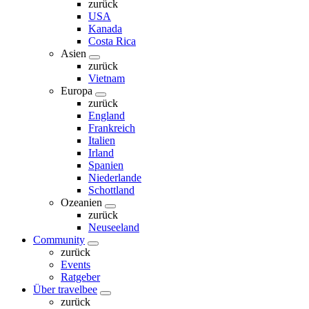
zurück
USA
Kanada
Costa Rica
Asien
zurück
Vietnam
Europa
zurück
England
Frankreich
Italien
Irland
Spanien
Niederlande
Schottland
Ozeanien
zurück
Neuseeland
Community
zurück
Events
Ratgeber
Über travelbee
zurück