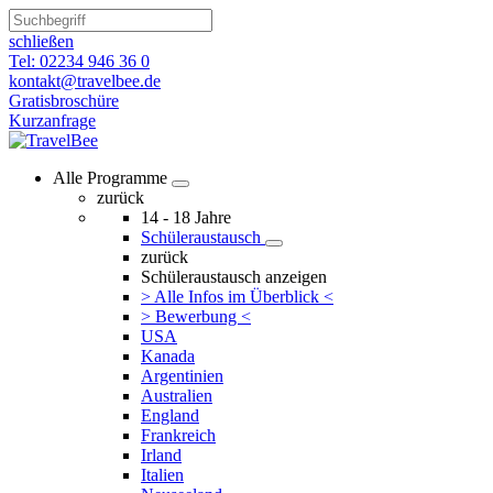
schließen
Tel: 02234 946 36 0
kontakt@travelbee.de
Gratisbroschüre
Kurzanfrage
Alle Programme
zurück
14 - 18 Jahre
Schüleraustausch
zurück
Schüleraustausch anzeigen
> Alle Infos im Überblick <
> Bewerbung <
USA
Kanada
Argentinien
Australien
England
Frankreich
Irland
Italien