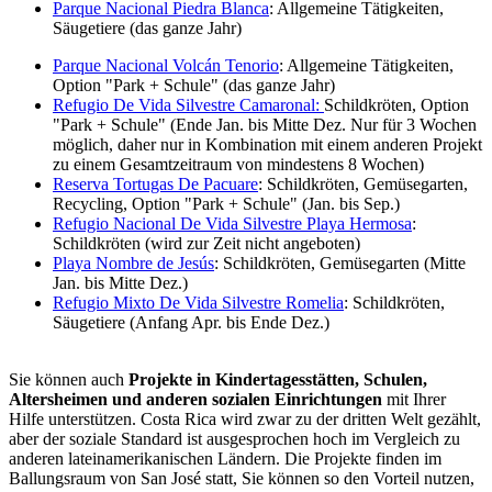
Parque Nacional Piedra Blanca
: Allgemeine Tätigkeiten,
Säugetiere (das ganze Jahr)
Parque Nacional Volcán Tenorio
: Allgemeine Tätigkeiten,
Option "Park + Schule" (das ganze Jahr)
Refugio De Vida Silvestre Camaronal:
Schildkröten, Option
"Park + Schule" (Ende Jan. bis Mitte Dez. Nur für 3 Wochen
möglich, daher nur in Kombination mit einem anderen Projekt
zu einem Gesamtzeitraum von mindestens 8 Wochen)
Reserva Tortugas De Pacuare
: Schildkröten, Gemüsegarten,
Recycling, Option "Park + Schule" (Jan. bis Sep.)
Refugio Nacional De Vida Silvestre Playa Hermosa
:
Schildkröten (wird zur Zeit nicht angeboten)
Playa Nombre de Jesús
: Schildkröten, Gemüsegarten (Mitte
Jan. bis Mitte Dez.)
Refugio Mixto De Vida Silvestre Romelia
: Schildkröten,
Säugetiere (Anfang Apr. bis Ende Dez.)
Sie können auch
Projekte in Kindertagesstätten, Schulen,
Altersheimen und anderen sozialen Einrichtungen
mit Ihrer
Hilfe unterstützen. Costa Rica wird zwar zu der dritten Welt gezählt,
aber der soziale Standard ist ausgesprochen hoch im Vergleich zu
anderen lateinamerikanischen Ländern. Die Projekte finden im
Ballungsraum von San José statt, Sie können so den Vorteil nutzen,