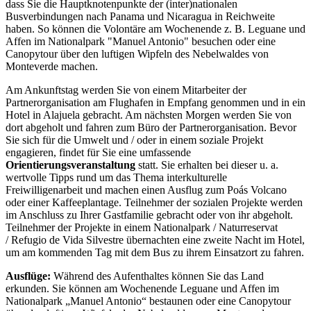
dass Sie die Hauptknotenpunkte der (inter)nationalen
Busverbindungen nach Panama und Nicaragua in Reichweite
haben. So können die Volontäre am Wochenende z. B. Leguane und
Affen im Nationalpark "Manuel Antonio" besuchen oder eine
Canopytour über den luftigen Wipfeln des Nebelwaldes von
Monteverde machen.
Am Ankunftstag werden Sie von einem Mitarbeiter der
Partnerorganisation am Flughafen in Empfang genommen und in ein
Hotel in Alajuela gebracht. Am nächsten Morgen werden Sie von
dort abgeholt und fahren zum Büro der Partnerorganisation. Bevor
Sie sich für die Umwelt und / oder in einem soziale Projekt
engagieren, findet für Sie eine umfassende
Orientierungsveranstaltung
statt. Sie erhalten bei dieser u. a.
wertvolle Tipps rund um das Thema interkulturelle
Freiwilligenarbeit und machen einen Ausflug zum Poás Volcano
oder einer Kaffeeplantage. Teilnehmer der sozialen Projekte werden
im Anschluss zu Ihrer Gastfamilie gebracht oder von ihr abgeholt.
Teilnehmer der Projekte in einem Nationalpark / Naturreservat
/ Refugio de Vida Silvestre übernachten eine zweite Nacht im Hotel,
um am kommenden Tag mit dem Bus zu ihrem Einsatzort zu fahren.
Ausflüge:
Während des Aufenthaltes können Sie das Land
erkunden. Sie können am Wochenende Leguane und Affen im
Nationalpark „Manuel Antonio“ bestaunen oder eine Canopytour