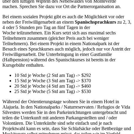
über den luftigen Wipfeln des Nebelwaldes von Monteverde
machen. Sprechen Sie dazu vor Ort die Partnerorganisation an.
Bei einem sozialen Projekt gibt es auch die Möglichkeit vor oder
neben der Freiwilligenarbeit an einem
Spanischsprachkurs
zu 2, 3,
4 oder 5 Stunden pro Tag an fünf Tagen in der
Woche teilzunehmen. Ein Kurs setzt sich aus maximal sechs
Teilnehmern zusammen (gleicher Preis auch bei weniger
Teilnehmern). Bei einem Projekt in einem Nationalpark ist der
Besuch eines Sprachkurses auch möglich, jedoch nur vor Antritt der
Freiwilligenarbeit. Die Unterbringung in einer Gastfamilie
(Halbpension) während des Spanischkurses ist bereits in der
Kursgebühr enthalten.
10 Std je Woche (2 Std am Tag) -> $292
15 Std je Woche (3 Std am Tag) -> $370
20 Std je Woche (4 Std am Tag) -> $460
25 Std je Woche (5 Std am Tag) -> $530
Während der Orientierungstage wohnen Sie in einem Hotel in
Alajuela. In den Nationalparks / Naturreservaten / Refugios de Vida
Silvestres werden Sie in den Parkeinrichtungen untergebracht und
teilen die Unterkunft mit anderen Parkangestellten und / oder
Volontären. Die Unterkünfte sind sehr einfach und je nach
Projektwahl kann es sein, dass Sie Schlafsäcke oder Bettbezüge und
Moskitonetz selbst mitnehmen müsst, das teilen wir im Vorfeld