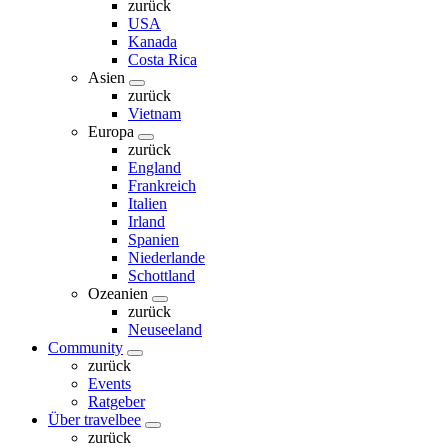
zurück
USA
Kanada
Costa Rica
Asien
zurück
Vietnam
Europa
zurück
England
Frankreich
Italien
Irland
Spanien
Niederlande
Schottland
Ozeanien
zurück
Neuseeland
Community
zurück
Events
Ratgeber
Über travelbee
zurück