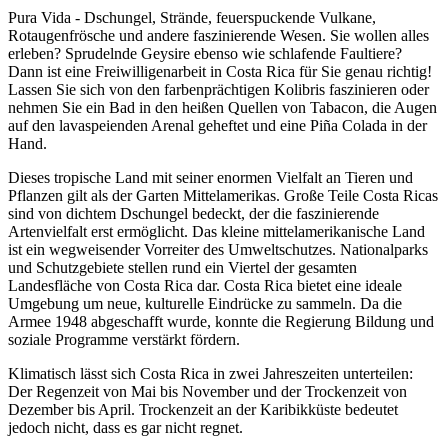
Pura Vida - Dschungel, Strände, feuerspuckende Vulkane,
Rotaugenfrösche und andere faszinierende Wesen. Sie wollen alles
erleben? Sprudelnde Geysire ebenso wie schlafende Faultiere?
Dann ist eine Freiwilligenarbeit in Costa Rica für Sie genau richtig!
Lassen Sie sich von den farbenprächtigen Kolibris faszinieren oder
nehmen Sie ein Bad in den heißen Quellen von Tabacon, die Augen
auf den lavaspeienden Arenal geheftet und eine Piña Colada in der
Hand.
Dieses tropische Land mit seiner enormen Vielfalt an Tieren und
Pflanzen gilt als der Garten Mittelamerikas. Große Teile Costa Ricas
sind von dichtem Dschungel bedeckt, der die faszinierende
Artenvielfalt erst ermöglicht. Das kleine mittelamerikanische Land
ist ein wegweisender Vorreiter des Umweltschutzes. Nationalparks
und Schutzgebiete stellen rund ein Viertel der gesamten
Landesfläche von Costa Rica dar. Costa Rica bietet eine ideale
Umgebung um neue, kulturelle Eindrücke zu sammeln. Da die
Armee 1948 abgeschafft wurde, konnte die Regierung Bildung und
soziale Programme verstärkt fördern.
Klimatisch lässt sich Costa Rica in zwei Jahreszeiten unterteilen:
Der Regenzeit von Mai bis November und der Trockenzeit von
Dezember bis April. Trockenzeit an der Karibikküste bedeutet
jedoch nicht, dass es gar nicht regnet.