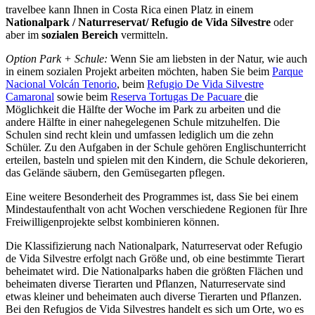
travelbee kann Ihnen in Costa Rica einen Platz in einem
Nationalpark / Naturreservat/ Refugio de Vida Silvestre
oder
aber im
sozialen Bereich
vermitteln.
Option Park + Schule:
Wenn Sie am liebsten in der Natur, wie auch
in einem sozialen Projekt arbeiten möchten, haben Sie beim
Parque
Nacional Volcán Tenorio
, beim
Refugio De Vida Silvestre
Camaronal
sowie beim
Reserva Tortugas De Pacuare
die
Möglichkeit die Hälfte der Woche im Park zu arbeiten und die
andere Hälfte in einer nahegelegenen Schule mitzuhelfen. Die
Schulen sind recht klein und umfassen lediglich um die zehn
Schüler. Zu den Aufgaben in der Schule gehören Englischunterricht
erteilen, basteln und spielen mit den Kindern, die Schule dekorieren,
das Gelände säubern, den Gemüsegarten pflegen.
Eine weitere Besonderheit des Programmes ist, dass Sie bei einem
Mindestaufenthalt von acht Wochen verschiedene Regionen für Ihre
Freiwilligenprojekte selbst kombinieren können.
Die Klassifizierung nach Nationalpark, Naturreservat oder Refugio
de Vida Silvestre erfolgt nach Größe und, ob eine bestimmte Tierart
beheimatet wird. Die Nationalparks haben die größten Flächen und
beheimaten diverse Tierarten und Pflanzen, Naturreservate sind
etwas kleiner und beheimaten auch diverse Tierarten und Pflanzen.
Bei den Refugios de Vida Silvestres handelt es sich um Orte, wo es