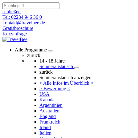
schließen
Tel: 02234 946 36 0
kontakt@travelbee.de
Gratisbroschüre
Kurzanfrage
Alle Programme
zurück
14 - 18 Jahre
Schüleraustausch
zurück
Schüleraustausch anzeigen
> Alle Infos im Überblick <
> Bewerbung <
USA
Kanada
Argentinien
Australien
England
Frankreich
Irland
Italien