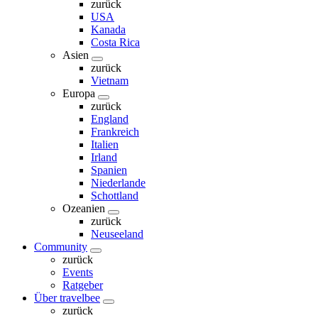
zurück
USA
Kanada
Costa Rica
Asien
zurück
Vietnam
Europa
zurück
England
Frankreich
Italien
Irland
Spanien
Niederlande
Schottland
Ozeanien
zurück
Neuseeland
Community
zurück
Events
Ratgeber
Über travelbee
zurück