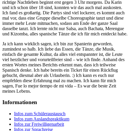
richtige Nachtleben beginnt erst gegen 3 Uhr morgens. Da Karin
und ich schon über 18 sind, konnten wir das auch mal auskosten.
Ich fand es großartig. Die Partys sind viel lockerer, es kommt auch
mal vor, dass eine Gruppe dieselbe Choreographie tanzt und diese
immer mehr Leute mitmachen, sodass am Ende der ganze Saal
dasselbe tanzt. Ich lernte nicht nur Salsa, auch Bachata, Merengue
und Kizomba, alles spanische Tänze die ich für mich entdeckt habe.
Ja ich kann wirklich sagen, ich bin zur Spanierin geworden,
zumindest so halb. Ich liebe das Essen, die Tänze, die Musik,
einfach die gesamte Kultur, da alles viel entspannter ist, die Leute
viel herzlicher und vorurteilfreier sind – wie ich finde. Anhand des
ersten Wortes meines Berichts erkennt man, dass ich teilweise
Spanisch denke. Ich habe bereits ein Ticket für einen Rückflug
gebucht, diesmal aber als Urlauberin. :) Ich kann es euch nur
empfehlen diese Erfahrung mal zu machen. Ich kann für mich
sagen, Fue lo mejor tiempo de mi vida – Es war die beste Zeit
meines Lebens.
Informationen
Infos zum Schüleraustausch
Infos zum Auslandspraktikum
Infos zur Freiwilligenarbeit
Infos zur Sprachreise