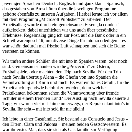
jeweiligen Sprachen Deutsch, Englisch und ganz klar – Spanisch,
das gestalten von Broschüren über die jeweiligen Programme
gehörte ebenfalls zu unseren Aufgaben. Hierbei lernte ich vor allem
mit dem Programm „Microsoft Publisher“ zu arbeiten. Der
Arbeitsalltag wurde durch ein gemeinsames Essen „la comida“
aufgelockert, dabei unterhielten wir uns auch über persönliche
Erlebnisse. Regelmäßig ging ich zur Post, auf die Bank oder in ein
Schreibwarengeschäft, um diverse Dinge für into zu erledigen – es
war schön dadurch mal frische Luft schnappen und sich die Beine
vertreten zu können.
Wir trafen andere Schüler, die mit into in Spanien waren, oder noch
sind. Gemeinsam schauten wir die „Proceción“ zu Ostern,
Fußballspiele, oder machten den Trip nach Sevilla. Für den Trip
nach Sevilla übertrug Alena – die Chefin von into Spanien die
Verantwortung auf Karin und mich. Es war ein tolles Gefühl, für die
Arbeit auch irgendwie belohnt zu werden, denn welche
Praktikanten bekommen schon die Verantwortung über fremde
Schüler in einem fremden Land? Der Ausflug nach Sevilla dauerte 3
Tage, wir waren viel mit Jaime unterwegs, der Repräsentant into’s in
Sevilla. Ihr seht – mit into seid ihr nie allein!
Ich lebte in einer Gastfamilie, Sie bestand aus Consuelo und Jesus –
den Eltern, Clara und Paloma – meinen beiden Gastschwestern. Es
war ihr erstes Mal, dass sie sich als Gastfamilie zur Verfügung