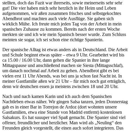
stellten, doch das Fazit war ihrerseits, sowie meinerseits sehr sehr
gut! Die vier haben mich sehr herzlich in ihr Heim und Leben
aufgenommen, wir aßen zusammen frisches und selbstgekochtes
Abendbrot und machten auch viele Ausflüge. Sie gaben sich
wirklich Mühe. Ich freute mich jeden Tag von der Arbeit in mein
spanisches Zuhause zu kommen. Bereits nach der ersten Woche
merkten sie und ich wie mein Spanisch besser wurde. Zum Schluss
meinten sie sogar, ich sei schon eine richtige Spanierin.
Der spanische Alltag ist etwas anders als in Deutschland. Die Arbeit
und Schule beginnt etwas später – etwa 9 Uhr. Gearbeitet wird bis
ca 15.00 / 16.00 Uhr, dann gehen die Spanier in ihre lange
Mittagspause und anschließend machen sie Siesta (Mittagsschlaf),
um danach nochmal auf Arbeit zu gehen. Abendbrot gibt es bei
vielen erst 11 Uhr Abends, was bei uns ja schon fast Nacht ist. In
meiner Gastfamilie aßen wir 21 Uhr – für mich noch gut erträglich,
denn wir deutschen essen ja meistens zwischen 18 und 20 Uhr.
Nach und nach kamen Karin und ich auch dem Spanischen
Nachtleben etwas näher. Wir gingen Salsa tanzen, jeden Donnerstag
gab es in einer Bar in Torrejon de Ardoz (dort wohnten unsere
Gastfamilien, etwa eine Stunde von Madrid entfernt) kostenlosen
Salsakurs. Es hat suuuper viel Spaß gemacht. Die Spanier sind viel
offener, freundlicher und herzlicher. Man wird als „Neuling“ den
Freunden gleich vorgestellt, die einen auch sofort integrieren. Das