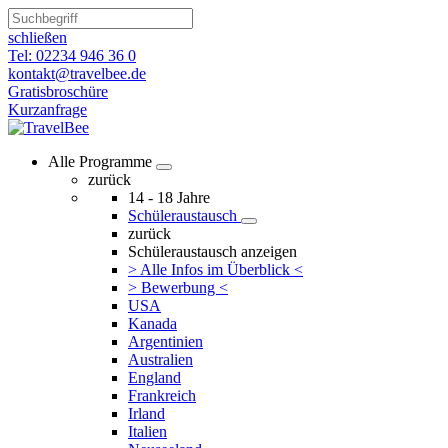
schließen
Tel: 02234 946 36 0
kontakt@travelbee.de
Gratisbroschüre
Kurzanfrage
Alle Programme
zurück
14 - 18 Jahre
Schüleraustausch
zurück
Schüleraustausch anzeigen
> Alle Infos im Überblick <
> Bewerbung <
USA
Kanada
Argentinien
Australien
England
Frankreich
Irland
Italien