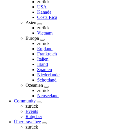
zurück
USA
Kanada
Costa Rica
Asien
zurück
Vietnam
Europa
zurück
England
Frankreich
Italien
Irland
Spanien
Niederlande
Schottland
Ozeanien
zurück
Neuseeland
Community
zurück
Events
Ratgeber
Über travelbee
zurück