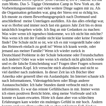
zum Motto. Das 5- Tägige Orientation Camp in New York an, die
Vorbereitungsseminare und viele weitere Dinge sagten mir zu. Als
die Organisation gefunden war, ging der Stress erst so richtig los.
Ich musste zu einem Bewerbungsgespräch nach Dortmund und
anschließend meine Unterlagen ausfüllen. Als das alles erledigt war,
war es Herbst und immer noch fast ein ganzes Jahr Zeit bis es denn
tatsächlich losgehen würde. Ich fing an mir Gedanken zu machen:
Was wäre wenn ich irgendwo hinkomme, wo ich nicht hin möchte?
Was wenn ich mit der Familie nicht klar komme oder keine Freunde
finde? Die Schule nicht so ist, wie ich es mir vorgestellt habe oder
das Heimweh einfach zu groß ist? Wenn ich krank werde, oder
jemand aus meiner Familie? Wenn ich wieder zurück in
Deutschland Probleme in der Schule bekomme oder Freundschaften
sich ändern? Oder was wäre wenn ich einfach nicht glücklich werde
und es die falsche Entscheidung war? Fragen über Fragen schossen
durch meinen Kopf. Ich versuchte mich abzulenken und nicht so
viel darüber nach zudenken. In dieser Zeit las ich Bücher über
Amerika oder generell über ein Auslandsjahr. Im Internet schaute ich
nach Informationen, Videotagebüchern oder Blogs anderer
Austauschschüler. Ich habe Stunden damit verbracht mich zu
informieren. Es war das reinste Gefühlschaos in mir. Immer wenn
ich einen positiven Bericht hörte, stieg meine Vorfreude und ich
konnte es kaum erwarten. Hörte ich dann aber von schlechten
Erfahrungen kam wieder ein mulmiges Gefühl in mir hoch. Ändern