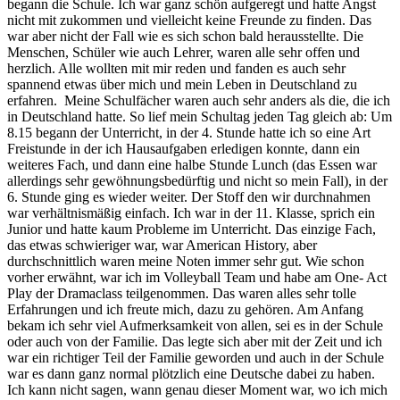
begann die Schule. Ich war ganz schön aufgeregt und hatte Angst
nicht mit zukommen und vielleicht keine Freunde zu finden. Das
war aber nicht der Fall wie es sich schon bald herausstellte. Die
Menschen, Schüler wie auch Lehrer, waren alle sehr offen und
herzlich. Alle wollten mit mir reden und fanden es auch sehr
spannend etwas über mich und mein Leben in Deutschland zu
erfahren. Meine Schulfächer waren auch sehr anders als die, die ich
in Deutschland hatte. So lief mein Schultag jeden Tag gleich ab: Um
8.15 begann der Unterricht, in der 4. Stunde hatte ich so eine Art
Freistunde in der ich Hausaufgaben erledigen konnte, dann ein
weiteres Fach, und dann eine halbe Stunde Lunch (das Essen war
allerdings sehr gewöhnungsbedürftig und nicht so mein Fall), in der
6. Stunde ging es wieder weiter. Der Stoff den wir durchnahmen
war verhältnismäßig einfach. Ich war in der 11. Klasse, sprich ein
Junior und hatte kaum Probleme im Unterricht. Das einzige Fach,
das etwas schwieriger war, war American History, aber
durchschnittlich waren meine Noten immer sehr gut. Wie schon
vorher erwähnt, war ich im Volleyball Team und habe am One- Act
Play der Dramaclass teilgenommen. Das waren alles sehr tolle
Erfahrungen und ich freute mich, dazu zu gehören. Am Anfang
bekam ich sehr viel Aufmerksamkeit von allen, sei es in der Schule
oder auch von der Familie. Das legte sich aber mit der Zeit und ich
war ein richtiger Teil der Familie geworden und auch in der Schule
war es dann ganz normal plötzlich eine Deutsche dabei zu haben.
Ich kann nicht sagen, wann genau dieser Moment war, wo ich mich