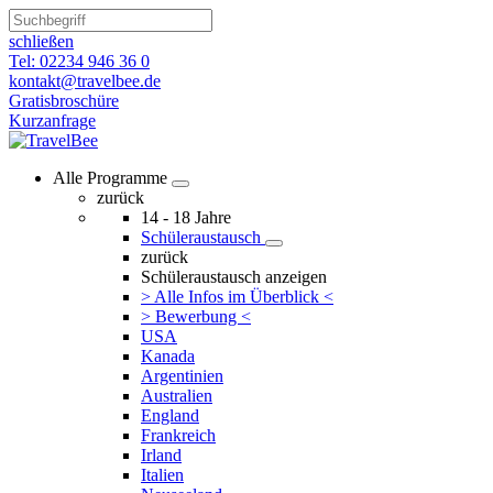
schließen
Tel: 02234 946 36 0
kontakt@travelbee.de
Gratisbroschüre
Kurzanfrage
Alle Programme
zurück
14 - 18 Jahre
Schüleraustausch
zurück
Schüleraustausch anzeigen
> Alle Infos im Überblick <
> Bewerbung <
USA
Kanada
Argentinien
Australien
England
Frankreich
Irland
Italien