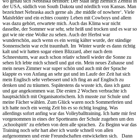
wo genau sich Nebraska befindet: Der Staat liegt ziemlich Zentral in
der USA, südlich von South Dakota und nördlich von Kansas. Man
bezeichnet Nebraska auch gerne als ‚the middle of nowhere‘. Viele
Maisfelder und ein echtes country Leben mit Cowboys und allem
was dazu gehört, erwartete mich. Auch das Klima war nicht
dasselbe, der Sommer war sehr, sehr heiß und trocken und es war so
gut wie nie eine Wolke zu sehen. Auch der Herbst war
wunderschön, auch wenn es ein wenig kälter wurde, der ständige
Sonnenschein war echt traumhaft. Im Winter wurde es dann richtig
kalt und wir hatten sogar einen Blizzard, aber nach dem
Schneesturm, war auch schon relativ schnell wieder die Sonne zu
sehen Ich lebte mich schnell und gut ein. Mein neues Zuhause und
mein neues Zimmer war super schön und auch mit der Sprache
klappte es von Anfang an sehr gut und im Laufe der Zeit hat sich
mein Englisch sehr verbessert und ich fing an auf Englisch zu
denken und zu träumen. Sspätestens da wusste ich, dass ich ganz
und gar angekommen war. Die ersten 2 Wochen verbrachte ich
hauptsächlich mit Organisatorischem. Ich musste zur Schule und
meine Fächer wählen. Zum Glück waren noch Sommerferien und
ich hatte noch ein wenig Zeit bis es so richtig losging. Was
allerdings sofort anfing war das Volleyballtraining. Ich hatte mir fest
vorgenommen in eines der Sportteams der Schule zugehen um den
‚schoolspirit‘ zu erleben von dem alle sprachen. Zu Beginn war das
Training noch sehr hart aber ich wurde schnell von allen
aufgenommen und erste Freundschaften entwickelten sich. Dann