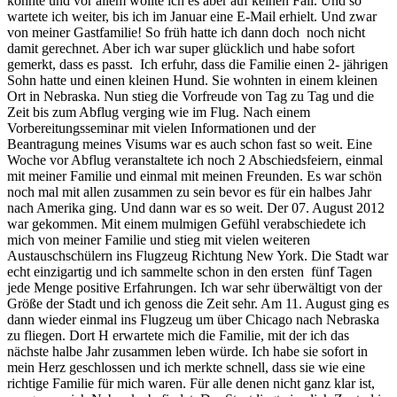
konnte und vor allem wollte ich es aber auf keinen Fall. Und so
wartete ich weiter, bis ich im Januar eine E-Mail erhielt. Und zwar
von meiner Gastfamilie! So früh hatte ich dann doch noch nicht
damit gerechnet. Aber ich war super glücklich und habe sofort
gemerkt, dass es passt. Ich erfuhr, dass die Familie einen 2- jährigen
Sohn hatte und einen kleinen Hund. Sie wohnten in einem kleinen
Ort in Nebraska. Nun stieg die Vorfreude von Tag zu Tag und die
Zeit bis zum Abflug verging wie im Flug. Nach einem
Vorbereitungsseminar mit vielen Informationen und der
Beantragung meines Visums war es auch schon fast so weit. Eine
Woche vor Abflug veranstaltete ich noch 2 Abschiedsfeiern, einmal
mit meiner Familie und einmal mit meinen Freunden. Es war schön
noch mal mit allen zusammen zu sein bevor es für ein halbes Jahr
nach Amerika ging. Und dann war es so weit. Der 07. August 2012
war gekommen. Mit einem mulmigen Gefühl verabschiedete ich
mich von meiner Familie und stieg mit vielen weiteren
Austauschschülern ins Flugzeug Richtung New York. Die Stadt war
echt einzigartig und ich sammelte schon in den ersten fünf Tagen
jede Menge positive Erfahrungen. Ich war sehr überwältigt von der
Größe der Stadt und ich genoss die Zeit sehr. Am 11. August ging es
dann wieder einmal ins Flugzeug um über Chicago nach Nebraska
zu fliegen. Dort H erwartete mich die Familie, mit der ich das
nächste halbe Jahr zusammen leben würde. Ich habe sie sofort in
mein Herz geschlossen und ich merkte schnell, dass sie wie eine
richtige Familie für mich waren. Für alle denen nicht ganz klar ist,