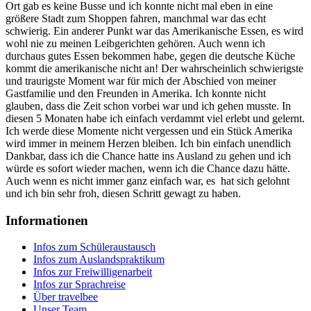
Ort gab es keine Busse und ich konnte nicht mal eben in eine
größere Stadt zum Shoppen fahren, manchmal war das echt
schwierig. Ein anderer Punkt war das Amerikanische Essen, es wird
wohl nie zu meinen Leibgerichten gehören. Auch wenn ich
durchaus gutes Essen bekommen habe, gegen die deutsche Küche
kommt die amerikanische nicht an! Der wahrscheinlich schwierigste
und traurigste Moment war für mich der Abschied von meiner
Gastfamilie und den Freunden in Amerika. Ich konnte nicht
glauben, dass die Zeit schon vorbei war und ich gehen musste. In
diesen 5 Monaten habe ich einfach verdammt viel erlebt und gelernt.
Ich werde diese Momente nicht vergessen und ein Stück Amerika
wird immer in meinem Herzen bleiben. Ich bin einfach unendlich
Dankbar, dass ich die Chance hatte ins Ausland zu gehen und ich
würde es sofort wieder machen, wenn ich die Chance dazu hätte.
Auch wenn es nicht immer ganz einfach war, es hat sich gelohnt
und ich bin sehr froh, diesen Schritt gewagt zu haben.
Informationen
Infos zum Schüleraustausch
Infos zum Auslandspraktikum
Infos zur Freiwilligenarbeit
Infos zur Sprachreise
Über travelbee
Unser Team