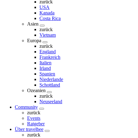
zurück
USA
Kanada
Costa Rica
Asien
zurück
Vietnam
Europa
zurück
England
Frankreich
Italien
Irland
Spanien
Niederlande
Schottland
Ozeanien
zurück
Neuseeland
Community
zurück
Events
Ratgeber
Über travelbee
zurück