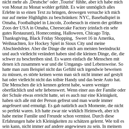
nicht mehr als ‚Deutsche‘ oder ‚Tourist‘ fühlte, aber ich habe mich
von Monat zu Monat wohler gefühlt. Es wäre unmöglich alles
Erlebte in so einen Text zu bringen, deswegen versuche ich mich
nur auf meine Highlights zu beschränken: NYC, Baseballspiel in
Omaha, Footballspiel in Lincoln, Zoobesuch in einem der größten
Zoos der USA in Omaha, Cheesecake Factory (einfach ein sehr
gutes Restaurant), Homecoming, Halloween, Chicago Trip,
Thanksgiving, Black Friday Shopping, Sweet 16 in Amerika,
Weihnachten, Ice Hockey Spiel in Sioux City und meine
Abschiedsfeier. Aber die Dinge die mich am meisten beeindruckt
und auch vielleicht verändert haben sind die kleinen Dinge, die, die
schwer zu beschreiben sind. Es waren einfach die Menschen mit
denen ich zusammen war und die Umgangs- und Lebensweise. So
hatte man zum Beispiel nicht das Gefühl sich irgendwie beweisen
zu müssen, es störte keinen wenn man sich nicht immer auf gestylt
hat oder vielleicht nicht das tollste Handy und das beste Auto hat.
Die Menschen die ich kennen gelernt habe, waren weniger
oberflächlich und sehr liebenswert. Wenn einer aus der Familie oder
der Schule etwas erreicht hatte, sei es auch nur eine Kleinigkeit,
haben sich alle mit der Person gefreut und man wurde immer
angefeuert und ermutigt. Es gab natürlich auch Momente, die nicht
so perfekt waren. Ich hatte zwar nie wirklich Heimweh, aber ich
habe meine Familie und Freunde schon vermisst. Durch diese
Erfahrungen habe ich Kleinigkeiten zu schätzen gelernt. Wie toll es
sein kann, nicht immer auf andere angewiesen zu sein. In meinem