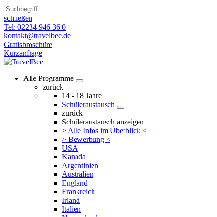
schließen
Tel: 02234 946 36 0
kontakt@travelbee.de
Gratisbroschüre
Kurzanfrage
Alle Programme
zurück
14 - 18 Jahre
Schüleraustausch
zurück
Schüleraustausch anzeigen
> Alle Infos im Überblick <
> Bewerbung <
USA
Kanada
Argentinien
Australien
England
Frankreich
Irland
Italien