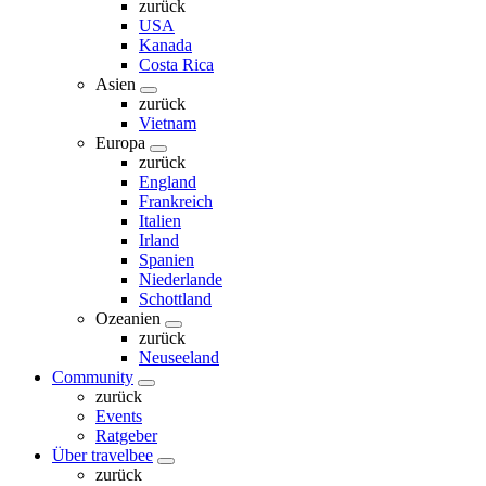
zurück
USA
Kanada
Costa Rica
Asien
zurück
Vietnam
Europa
zurück
England
Frankreich
Italien
Irland
Spanien
Niederlande
Schottland
Ozeanien
zurück
Neuseeland
Community
zurück
Events
Ratgeber
Über travelbee
zurück